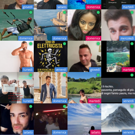
giovedì
sabato
domenica
martedì
domenica
domenica
domenica
mercoledì
lunedì
venerdì
giovedì
martedì
lunedì
domenica
martedì
venerdì
sabato
domenica
sabato
venerdì