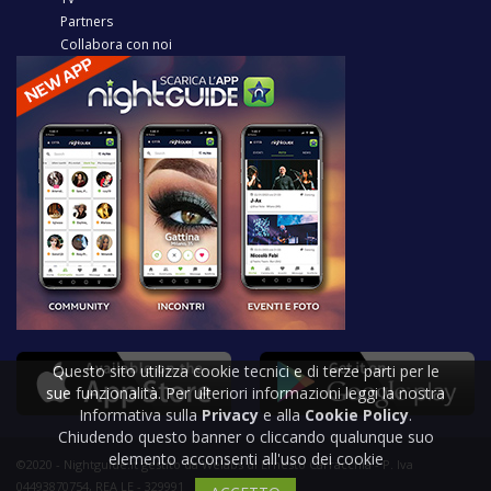
Partners
Collabora con noi
Questo sito utilizza cookie tecnici e di terze parti per le
sue funzionalità. Per ulteriori informazioni leggi la nostra
Informativa sulla
Privacy
e alla
Cookie Policy
.
Chiudendo questo banner o cliccando qualunque suo
elemento acconsenti all'uso dei cookie
©2020 - Nightguide.it gestito da Welabs di Ernesto Carracchia - P. Iva
04493870754, REA LE - 329991