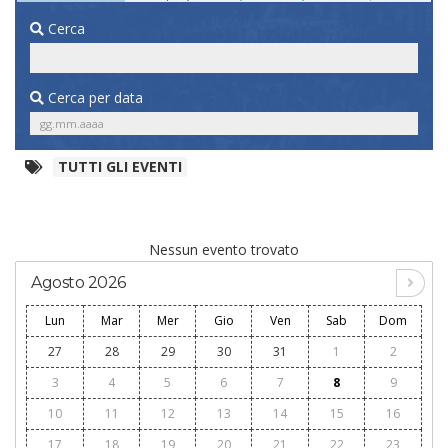
Cerca
Cerca per data
TUTTI GLI EVENTI
Nessun evento trovato
Agosto 2026
Lun
Mar
Mer
Gio
Ven
Sab
Dom
27
28
29
30
31
1
2
3
4
5
6
7
8
9
10
11
12
13
14
15
16
17
18
19
20
21
22
23