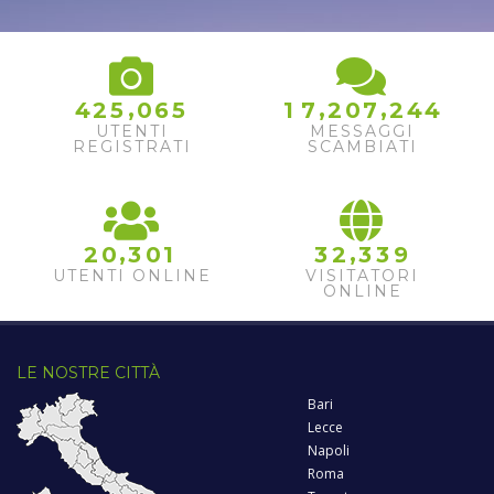
,
,
,
4
2
5
0
6
5
1
7
2
0
7
2
4
4
UTENTI
MESSAGGI
REGISTRATI
SCAMBIATI
,
,
2
0
3
0
1
3
2
3
3
9
UTENTI ONLINE
VISITATORI
ONLINE
LE NOSTRE CITTÀ
Bari
Lecce
Napoli
Roma