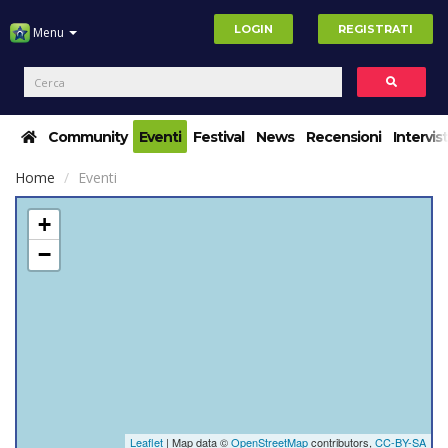
LOGIN
REGISTRATI
Menu
Community
Eventi
Festival
News
Recensioni
Intervis
Home
Eventi
+
−
Leaflet
| Map data ©
OpenStreetMap
contributors,
CC-BY-SA